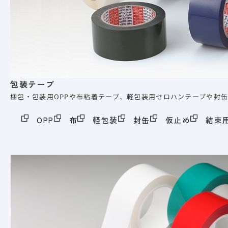
包装テープ
梱包・包装用OPPや布粘着テープ、軽包装用セロハンテープや封
OPP
布
軽包装
封缶
仮止め
結束