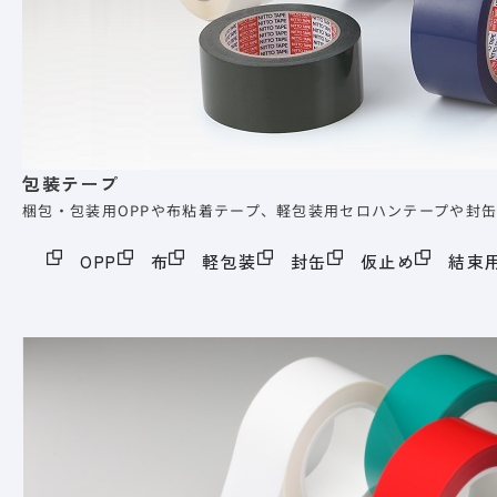
包装テープ
梱包・包装用OPPや布粘着テープ、軽包装用セロハンテープや封
OPP
布
軽包装
封缶
仮止め
結束